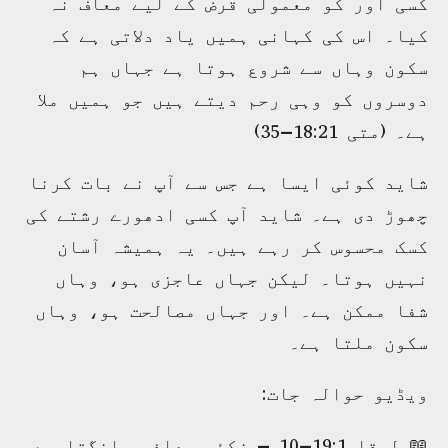
کسی اور کو معمولی قرض کے لیے معاف نہ
کیا۔ اس کی کہانی ہمیں یاد دلاتی ہے کہ
سکون وہاں سے شروع ہوتا ہے جہاں ہم
دوسروں کو وہی رحم دیتے ہیں جو ہمیں ملا
ہے۔ (متی 18:21–35)
شاید کوئی ایسا ہے جس سے آپ نے بات کرنا
چھوڑ دی ہے۔ شاید آپ کسی ادھورے رشتے کی
کسک محسوس کر رہے ہیں۔ یہ ہمیشہ آسان
نہیں ہوتا۔ لیکن جہاں عاجزی ہو، وہاں
شفا ممکن ہے۔ اور جہاں مصالحت ہو، وہاں
سکون ملتا ہے۔
ویڈیو حوالہ جات:
📖 لوقا 19:1–10 – زکئی معافی مانگتا ہے