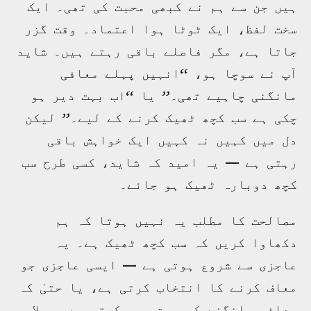
ہیں جن سے ہم نے کبھی محبت کی تھی۔ ایک
سخت لفظ، ایک ٹوٹا ہوا اعتماد۔ وقت گزر
جاتا ہے، مگر فاصلے باقی رہتے ہیں۔ شاید
آپ نے سوچا ہو، “انہیں پہلے معافی
مانگنی چاہیے تھی۔” یا “اب بہت دیر ہو
چکی ہے سب کچھ ٹھیک کرنے کے لیے۔” لیکن
دل میں کہیں نہ کہیں ایک خواہش باقی
رہتی ہے — یہ امید کہ شاید، کسی طرح سب
کچھ دوبارہ ٹھیک ہو جائے۔
مصالحت کا مطلب یہ نہیں ہوتا کہ ہم
دکھاوا کریں کہ سب کچھ ٹھیک ہے۔ یہ
عاجزی سے شروع ہوتی ہے — ایسی عاجزی جو
معاف کرنے کا انتخاب کرتی ہے، یا حتیٰ کہ
معافی مانگنے کی ہمت بھی کرتی ہے۔ پہلا