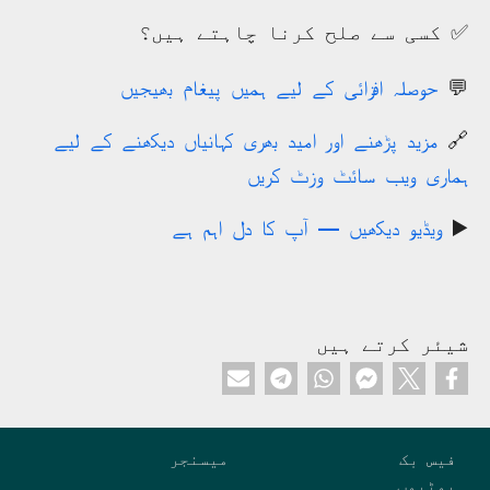
✅ کسی سے صلح کرنا چاہتے ہیں؟
💬
حوصلہ افزائی کے لیے ہمیں پیغام بھیجیں
🔗
مزید پڑھنے اور امید بھری کہانیاں دیکھنے کے لیے
ہماری ویب سائٹ وزٹ کریں
▶️
ویڈیو دیکھیں — آپ کا دل اہم ہے
شیئر کرتے ہیں
Custom footer
فیس بک
میسنجر
یوٹیوب