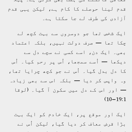
قدم لینا حوصلے کا کام ہے، لیکن یہی قدم
آزادی کی طرف لے جا سکتا ہے۔
ایک شخص تھا جو دوسروں سے بہت کچھ لے
چکا تھا — صرف دولت نہیں، بلکہ اعتماد
بھی۔ ایک دن، اسے کسی نے سچے دل سے
دیکھا — اُسے سمجھا، اُس پر رحم کیا۔ اُس
کا دل بدل گیا۔ اُس نے جو کچھ چرایا تھا،
وہ واپس کر دیا — بلکہ اس سے بھی زیادہ
— اور اس کے دل میں سکون آ گیا۔ (لوقا
19:1–10)
ایک اور موقع پر، ایک خادم کو ایک بہت
بڑا قرض معاف کر دیا گیا، لیکن اُس نے