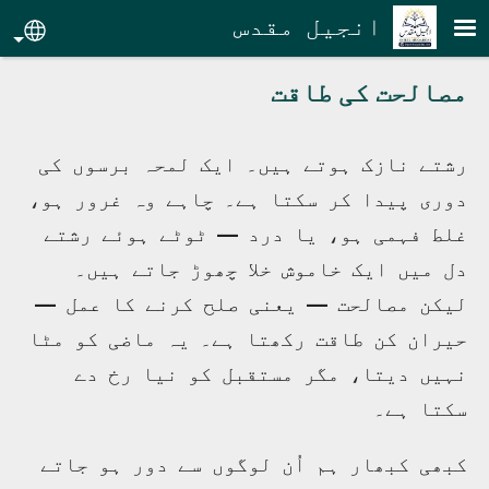
Skip to main conten
انجیل مقدس
age
مصالحت کی طاقت
رشتے نازک ہوتے ہیں۔ ایک لمحہ برسوں کی
دوری پیدا کر سکتا ہے۔ چاہے وہ غرور ہو،
غلط فہمی ہو، یا درد — ٹوٹے ہوئے رشتے
دل میں ایک خاموش خلا چھوڑ جاتے ہیں۔
لیکن مصالحت — یعنی صلح کرنے کا عمل —
حیران کن طاقت رکھتا ہے۔ یہ ماضی کو مٹا
نہیں دیتا، مگر مستقبل کو نیا رخ دے
سکتا ہے۔
کبھی کبھار ہم اُن لوگوں سے دور ہو جاتے